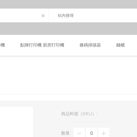
印機
點陣打印機 廚房打印機
條碼掃描器
錢櫃
商品料號（SKU）:
數量: