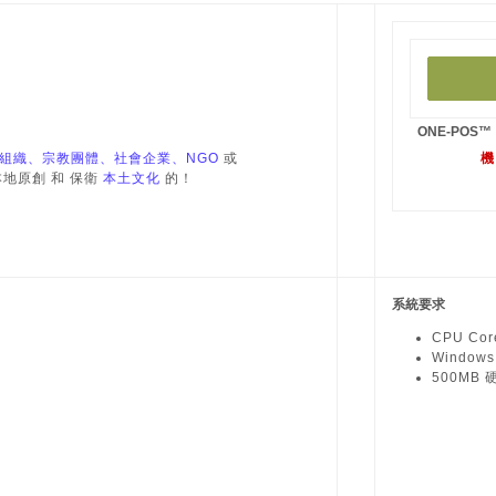
ONE-POS
™
善組織、宗教團體、社會企業、NGO
或
機
本地原創 和 保衛
本土文化
的！
系統要求
CPU Co
Window
500MB 