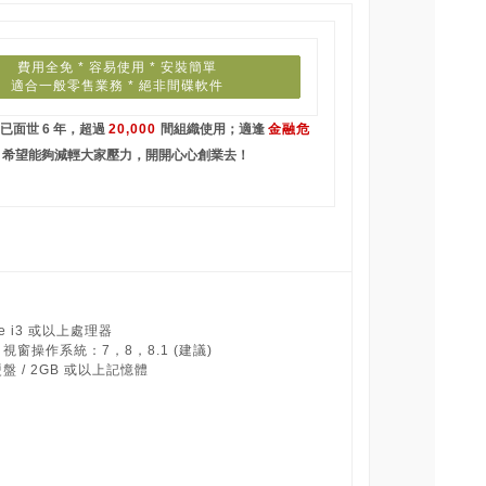
費用全免 * 容易使用 * 安裝簡單
適合一般零售業務 * 絕非間碟軟件
已面世 6 年，超過
20,000
間組織使用；適逢
金融危
希望能夠減輕大家壓力，開開心心創業去！
re i3 或以上處理器
s 視窗操作系統：7，8，8.1 (建議)
硬盤 / 2GB 或以上記憶體