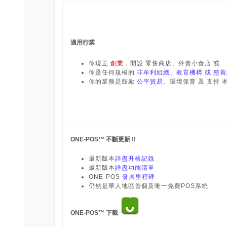
適用行業
你現正
創業
，開設 零售商店、外賣小食店 或
你是任何規模的
非牟利組織、教育機構 或 慈
你的業務是鼓勵
公平貿易
、環境保育 及 支持 
ONE-POS™ 不斷更新 !!
最新版本
詳盡升格記錄
最新版本
詳盡功能清單
ONE-POS
發展里程碑
仍然是華人地區首個及唯一免費POS系統
ONE-POS™ 下載