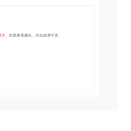
壓力
，把業務電腦化，共抗經濟不景。