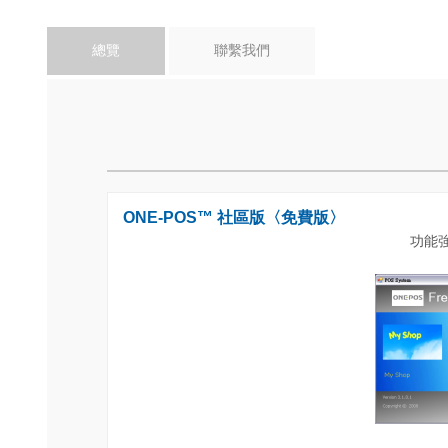
總覽
聯繫我們
ONE-POS™ 社區版〈免費版〉
功能強