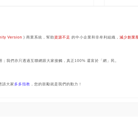
ity Version
) 商業系統，幫助
資源不足
的中小企業和非牟利組織，
減少創業
使用；我們亦只透過互聯網跟大家接觸，真正100% 還富於「網」民。
；懇請大家
多多指教
，您的鼓勵就是我們的動力！