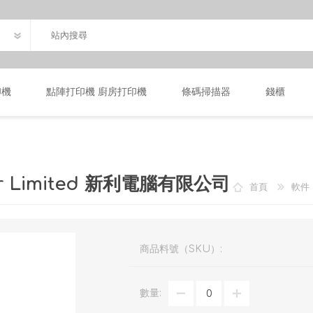
印機
點陣打印機 廚房打印機
條碼掃描器
錢櫃
er Limited 新利電腦有限公司
首頁
軟件
商品料號（SKU）:
數量: