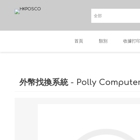
首頁
類別
收據打
外幣找換系統 - Polly Comput