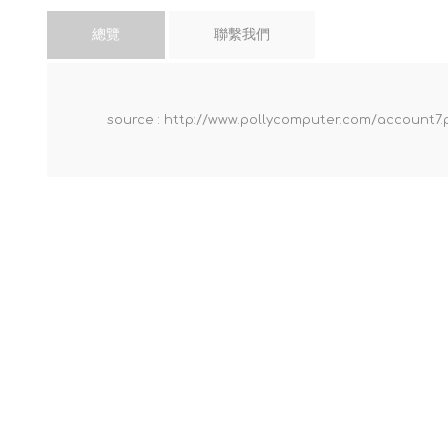
總覽
聯繫我們
source : http://www.pollycomputer.com/account7