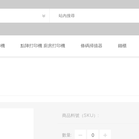
印機
點陣打印機 廚房打印機
條碼掃描器
錢櫃
商品料號（SKU）:
數量: