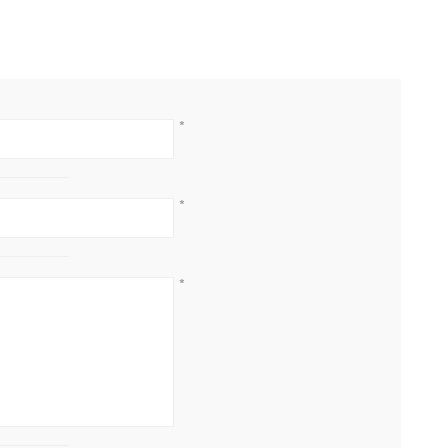
*
*
*