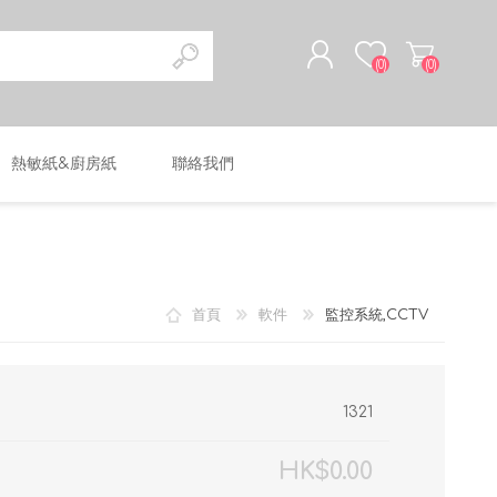
(0)
(0)
熱敏紙&廚房紙
聯絡我們
註冊
登入
首頁
軟件
監控系統,CCTV
1321
HK$0.00