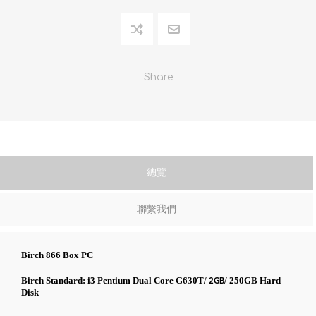
Share
總覽
聯繫我們
Birch 866 Box PC
Birch Standard: i3
Pentium Dual Core G630T
/
/ 250GB Hard
2GB
Disk