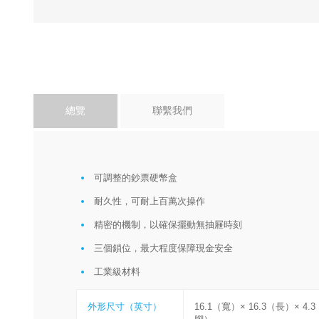
總覽
聯繫我們
可調整的鈔票硬幣盒
耐久性，可耐上百萬次操作
精密的機制，以確保擺動無抽屜時刻
三個鎖位，最大程度保障現金安全
工業級材料
外形尺寸（英寸）
16.1（寬）× 16.3（長）× 