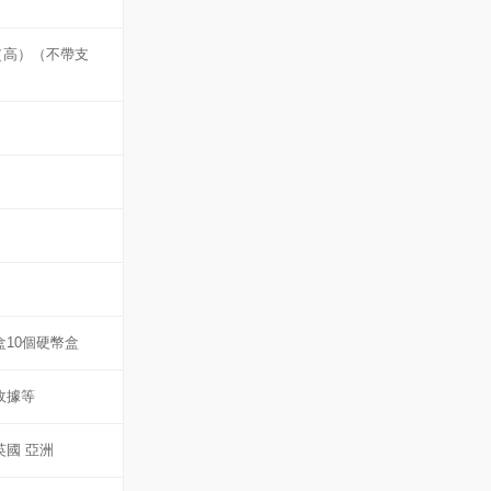
10（高）（不帶支
盒10個硬幣盒
收據等
英國 亞洲