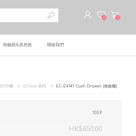
(0)
(0)
熱敏紙&廚房紙
聯絡我們
註冊
登入
據打印機
ECline 系列
EC-E4141 Cash Drawer (收銀櫃)
1059
HK$650.00