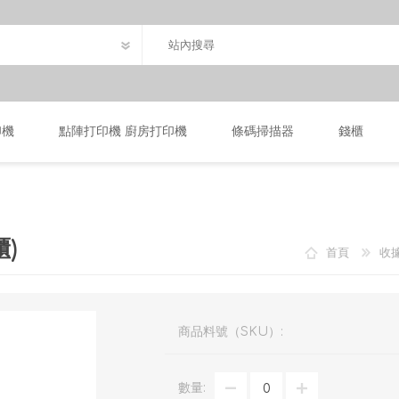
印機
點陣打印機 廚房打印機
條碼掃描器
錢櫃
櫃)
首頁
收
商品料號（SKU）:
數量: