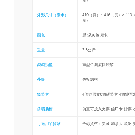
腳）
外形尺寸（毫米）
410（寬）× 416（長）× 1
腳）
顏色
黑 深灰色 定制
重量
7.3公斤
錢箱類型
重型金屬滾軸錢箱
外殼
鋼板結構
錢幣盒
4個鈔票盒8個硬幣盒 4個鈔票
前端插槽
前置可放入支票 信用卡 鈔票 
可適用的貨幣
全球貨幣：美國 加拿大 歐洲 