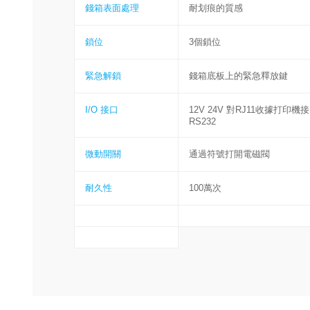
錢箱表面處理
耐划痕的質感
鎖位
3個鎖位
緊急解鎖
錢箱底板上的緊急釋放鍵
I/O 接口
12V 24V 對RJ11收據打印機
RS232
微動開關
通過符號打開電磁閥
耐久性
100萬次