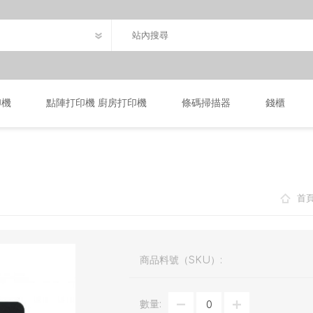
印機
點陣打印機 廚房打印機
條碼掃描器
錢櫃
首
商品料號（SKU）:
數量: