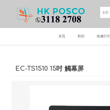
首頁
類別
收據打
EC-TS1510 15吋 觸幕屏