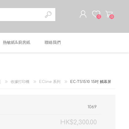
(0)
(0)
熱敏紙&廚房紙
聯絡我們
註冊
登入
頁
收據打印機
ECline 系列
EC-TS1510 15吋 觸幕屏
1069
HK$2,300.00