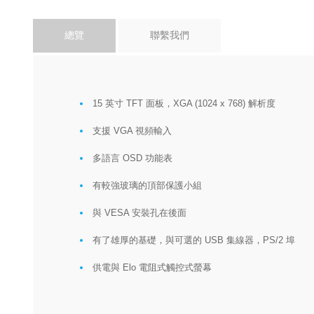
總覽
聯繫我們
15 英寸 TFT 面板，XGA (1024 x 768) 解析度
支援 VGA 視頻輸入
多語言 OSD 功能表
有較強玻璃的頂部保護小組
與 VESA 安裝孔在後面
有了雄厚的基礎，與可選的 USB 集線器，PS/2 埠
供電與 Elo 電阻式觸控式螢幕