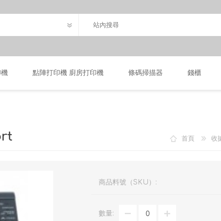
印機
點陣打印機 廚房打印機
條碼掃描器
錢櫃
rt
首頁
收
商品料號（SKU）:
數量: