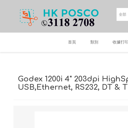
首頁
類別
收據打
Godex 1200i 4" 203dpi HighSp
USB,Ethernet, RS232, DT & 