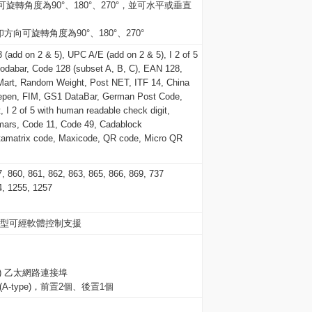
轉角度為90°、180°、270°，並可水平或垂直
方向可旋轉角度為90°、180°、270°
dd on 2 & 5), UPC A/E (add on 2 & 5), I 2 of 5
 Codabar, Code 128 (subset A, B, C), EAN 128,
rt, Random Weight, Post NET, ITF 14, China
lepen, FIM, GS1 DataBar, German Post Code,
, I 2 of 5 with human readable check digit,
ogmars, Code 11, Code 49, Cadablock
atrix code, Maxicode, QR code, Micro QR
, 860, 861, 862, 863, 865, 866, 869, 737
, 1255, 1257
類型可經軟體控制支援
J-45) 乙太網路連接埠
 (A-type)，前置2個、後置1個