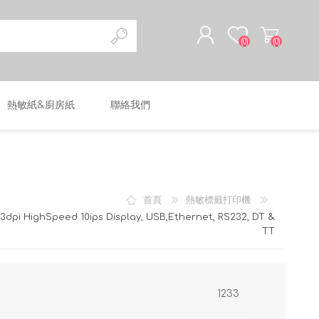
(0)
(0)
熱敏紙&廚房紙
聯絡我們
註冊
登入
首頁
熱敏標籤打印機
03dpi HighSpeed 10ips Display, USB,Ethernet, RS232, DT &
TT
1233