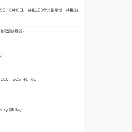
USE / CANCEL，搭配LED背光指示燈：待機(綠
動轉換電源供應器)
C)
L、CCC、GOST-R、KC
(30 lbs)