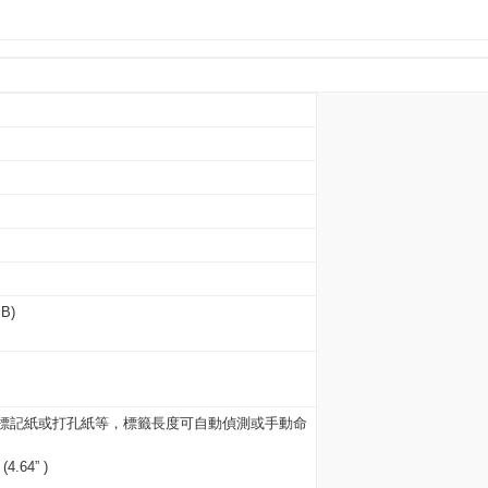
B)
標記紙或打孔紙等，標籤長度可自動偵測或手動命
4.64” )