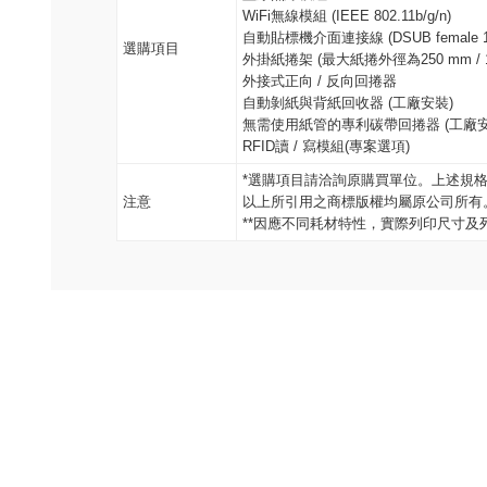
WiFi無線模組 (IEEE 802.11b/g/n)
自動貼標機介面連接線 (DSUB female 15
選購項目
外掛紙捲架 (最大紙捲外徑為250 mm / 10
外接式正向 / 反向回捲器
自動剝紙與背紙回收器 (工廠安裝)
無需使用紙管的專利碳帶回捲器 (工廠安
RFID讀 / 寫模組(專案選項)
*選購項目請洽詢原購買單位。上述規
注意
以上所引用之商標版權均屬原公司所有
**因應不同耗材特性，實際列印尺寸