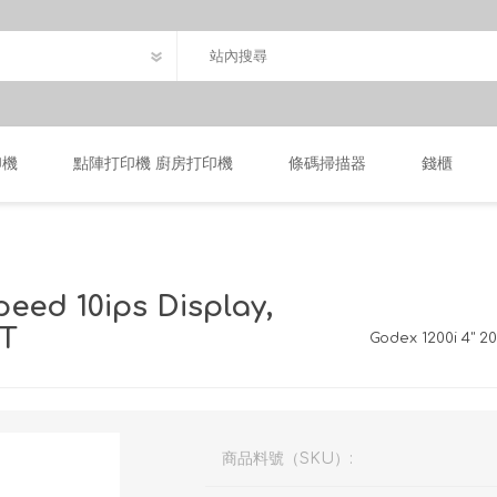
印機
點陣打印機 廚房打印機
條碼掃描器
錢櫃
eed 10ips Display,
TT
Godex 1200i 4" 2
商品料號（SKU）: