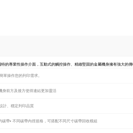
獨特的專業性操作介面，互動式的觸控操作、精緻堅固的金屬機身擁有強大的
簡單操作您的列印需求。
置於機身前方及後方使得連結更加靈活
硬體設計、穩定列印品質
的碳帶• 不同碳帶內徑規格，可搭配不同尺寸碳帶回收模組