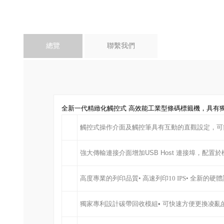
總覽
聯繫我們
全新一代精緻化觸控式 高效能工業型條碼標籤機，具有
觸控式操作介面及觸控筆具有互動的直觀設定，可
強大傳輸連接介面增加USB Host 連接埠，配
高度專業的列印品質• 高速列印10 IPS• 全新的
獨家專利設計碳帶回收模組• 可快速方便更換凌亂