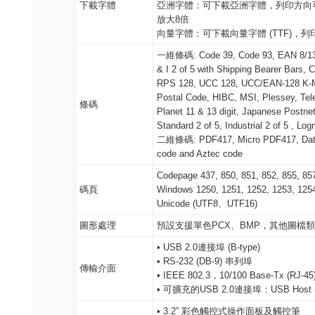
下載字體
亞洲字體：可下載亞洲字體，列印方向可旋
放大8倍
向量字體：可下載向量字體 (TTF)，列印
一維條碼: Code 39, Code 93, EAN 8/13 (a
& I 2 of 5 with Shipping Bearer Bars,
RPS 128, UCC 128, UCC/EAN-128 K-Ma
Postal Code, HIBC, MSI, Plessey, Te
條碼
Planet 11 & 13 digit, Japanese Postnet
Standard 2 of 5, Industrial 2 of 5 , L
二維條碼: PDF417, Micro PDF417, Datam
code and Aztec code
Codepage 437, 850, 851, 852, 855, 857
碼頁
Windows 1250, 1251, 1252, 1253, 1254
Unicode (UTF8、UTF16)
圖形處理
預設支援單色PCX、BMP，其他圖檔
• USB 2.0連接埠 (B-type)
• RS-232 (DB-9) 串列埠
傳輸介面
• IEEE 802.3，10/100 Base-Tx (R
• 可擴充的USB 2.0連接埠：USB Host
• 3.2” 彩色觸控式操作面板及觸控筆