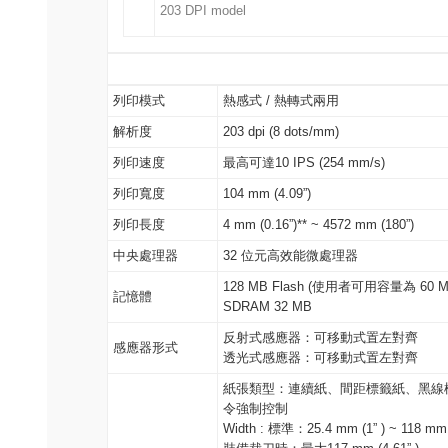
203 DPI model
列印模式
熱感式 / 熱轉式兩用
解析度
203 dpi (8 dots/mm)
列印速度
最高可達10 IPS (254 mm/s)
列印寬度
104 mm (4.09”)
列印長度
4 mm (0.16”)** ~ 4572 mm (180”)
中央處理器
32 位元高效能微處理器
128 MB Flash (使用者可用容量為 60 M
記憶體
SDRAM 32 MB
反射式感應器：可移動式置左對齊
感應器形式
透光式感應器：可移動式置左對齊
紙張類型：連續紙、間距標籤紙、黑線
令強制控制
Width : 標準：25.4 mm (1” ) ~ 118 mm (