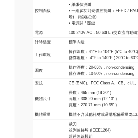
• 紙張偵測鍵
控制面板
• 一組多功能硬體控制鍵：FEED / PA
燈)，錯誤(紅燈)
• 電源開 / 關鍵
電源
100-240V AC，50-60Hz (交直流自
計時裝置
標準內建
操作溫度：41°F to 104°F (5°C to 40°C)
工作環境
儲存溫度：-4°F to 140°F (-20°C to 60°
操作溼度：20-85%，non-condensing
濕度
儲存溼度：10-90%，non-condensing
安規
CE (EMC)、FCC Class A、CB、cU
長度：465 mm (18.30” )
機體尺寸
高度：308.20 mm (12.13” )
寬度：270.71 mm (10.65” )
機體重量
機體不含其他耗材或選購配備重量為13.6 kg 
裁刀
並列連接埠 (IEEE1284)
藍芽無線模組