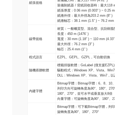
裝備裁刀時：最大117 mm (4.61” )
紙張規格
裝備剝紙器 / 背紙回收器時：最大118 mm (
紙張厚度：0.06 mm (0.003” ) ~ 0.25 mm
紙捲外徑：最大外徑為203.2 mm (8” )
紙捲軸芯：38.1 mm (1.5” ) ~ 76.2 mm (
材質：一般蠟質型、混合型、抗刮樹脂
長度：450 m (1476’ )
碳帶規格
寬度：30 mm (1.18” ) ~ 110 mm (4.33” 
最大外徑：76.2 mm (3” )
軸芯：25.4 mm (1” )
程式語言
EZPL、GEPL、GZPL，可自動切換
標籤排版軟體：GoLabel (僅支援EZPL)
隨機搭贈軟體
驅動程式：Windows XP、Vista、Win7、
DLL：Windows XP、Vista、Win7，以及W
Bitmap字體：Bitmap字體：6、8、10、
列印方向可旋轉角度為90°、180°、27
內建字體
180°、270°，並可水平或垂直放大8倍
向量字體：可旋轉角度為90°、180°、27
Bitmap字體：可下載Bitmap字體，列
旋轉角度為90°、180°、270°