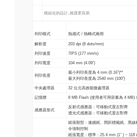
模組化的設計
,
維護更容易
列印模式
熱感式 / 熱轉式兩用
解析度
203 dpi (8 dots/mm)
列印速度
7IPS (177 mm/s)
列印寬度
104 mm (4.09”)
最小列印長度為 4 mm (0.16”)**
列印長度
最大列印長度為 2540 mm (100”)
中央處理器
32 位元高效能微處理器
記憶體
8 MB Flash (使用者可用容量為 4 MB) 
反射式感應器：可移動式置左對齊
感應器形式
透光式感應器：可移動式置左對齊
紙張類型：連續紙、間距標籤紙、黑線
令強制控制
紙張寬度：標準：25.4 mm (1” ) ~ 118 mm