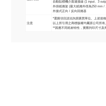
自動貼標機介面連接線 (1 input、3 outputs、
外掛紙捲架 (最大紙捲外徑為250 mm / 10
外接式正向 / 反向回捲器
*選購項目請洽詢原購買單位。上述規
注意
以上所引用之商標版權均屬原公司所有
**因應不同耗材特性，實際列印尺寸