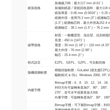
裝備裁刀時：最大117 mm (4.61” )
紙張規格
裝備剝紙器 / 背紙回收器時：最大118 mm (
紙張厚度：0.06 mm (0.0024” ) ~ 0.25 m
紙捲外徑：使用76.2 mm (3” ) 紙捲軸芯
(1.5” ) 紙捲軸芯時，最大外徑為152.4 mm
紙捲軸芯：38.1 mm (1.5” ) ~ 76.2 mm (
材質：一般蠟質型、混合型、抗刮樹脂
長度：450 m (1471’ )
碳帶規格
寬度：30 mm (1.18” ) ~ 110 mm (4.33” 
最大外徑：76 mm (2.99” )
軸芯：25.4 mm (1” )
程式語言
EZPL、GEPL、GZPL，可自動切換
標籤排版軟體：GoLabel (僅支援EZPL)
隨機搭贈軟體
驅動程式 & DLL: Windows 2000, XP, Vis
Bitmap字體：6、8、10、12、14、18、
列印方向可旋轉角度為0°、90°、180°、
內建字體
270°，並可水平或垂直放大8倍
向量字體：可旋轉角度為0°、90°、180°
Bitmap字體：可下載Bitmap字體，列
單獨旋轉角度為0°、90°、180°、27