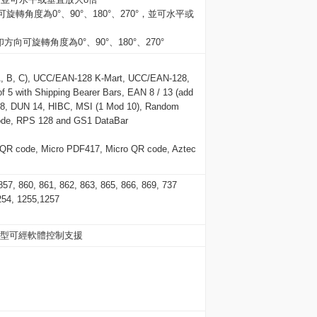
角度為0°、90°、180°、270°，並可水平或
向可旋轉角度為0°、90°、180°、270°
A, B, C), UCC/EAN-128 K-Mart, UCC/EAN-128,
 of 5 with Shipping Bearer Bars, EAN 8 / 13 (add
28, DUN 14, HIBC, MSI (1 Mod 10), Random
Code, RPS 128 and GS1 DataBar
 QR code, Micro PDF417, Micro QR code, Aztec
7, 860, 861, 862, 863, 865, 866, 869, 737
54, 1255,1257
類型可經軟體控制支援