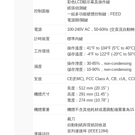
彩色LCD顯示幕及操作鍵
紙張偵測鍵
控制面板
一組多功能硬體控制鍵：FEED
電源開/關鍵
電源
100-240V AC，50-60Hz (交直流自
計時裝置
標準內鍵
操作溫度：41°F to 104°F (5°C to 40°C)
工作環境
儲存溫度：-4°F to 122°F (-20°C to 50°
操作溼度：30-85%，non-condensing
濕度
儲存溼度：10-90%，non-condensing
安規
CE(EMC), FCC Class A, CB, cUL, CC
長度：512 mm (20.15” )
機體尺寸
高度：291 mm (11.45” )
寬度：274 mm (10.78” )
機體重量
機體不含其他耗材或選購配備重量為15 kg (
裁刀
自動剝紙與背紙回收器
並列連接埠 (IEEE1284)
選購項目