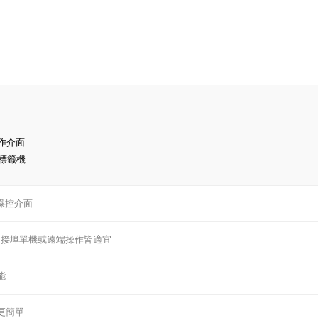
作介面
標籤機
操控介面
路連接埠單機或遠端操作皆適宜
能
更簡單