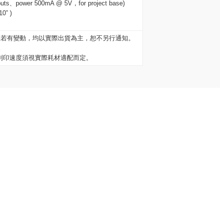
power 500mA @ 5V，for project base)
” )
格若有變動，均以實際出貨為主，恕不另行通知。
。
及列印速度須視實際耗材適配而定。