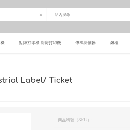
印機
點陣打印機 廚房打印機
條碼掃描器
錢櫃
trial Label/ Ticket
商品料號（SKU）: