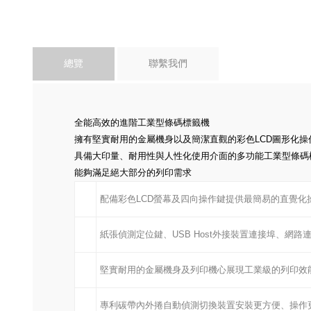
總覽
聯繫我們
全能高效的進階工業型條碼標籤機
擁有堅實耐用的金屬機身以及簡潔直觀的彩色LCD圖形化操
具備大印量、耐用性與人性化使用介面的多功能工業型條碼
能夠滿足絕大部分的列印需求
配備彩色LCD螢幕及四向操作鍵提供最簡易的直覺化
紙張偵測定位鍵、USB Host外接裝置連接埠、網
堅實耐用的金屬機身及列印機心展現工業級的列印效
專利碳帶內外捲自動偵測切換裝置安裝更方便、操作