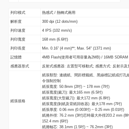
列印模式
熱感式 / 熱轉式兩用
解析度
300 dpi (12 dots/mm)
列印速度
4 IPS (102 mm/s)
列印寬度
168 mm (6.6吋)
列印長度
Min. 0.16” (4 mm)**; Max. 54" (1371 mm)
記憶體
4MB Flash(使用者可用容量為2MB) / 16MB SDRAM
感應器形式
反射式感應器: 左置型可移動式; 感應方式: 反射示
紙張類型: 連續紙、間距標籤紙、黑線標記紙或打孔
令強制控制
紙張寬度: 50.8mm (2吋) ~ 178 mm (7吋)
紙張寬度(裁刀): 最大165 mm (6.5吋)
紙張寬度(大型裁刀): 最大172 mm (6.8吋)
紙張規格
紙張寬度(剝紙及背紙回收器): 最大178 mm (7吋)
紙張厚度: 0.06 mm (0.003吋) ~ 0.25 mm (0.01吋)
紙捲外徑: 76.2 mm (3吋)芯時最大外徑203.2 mm (8吋
152.4 mm (6吋)
紙捲軸芯: 38.1mm (1.5吋) ~ 76.2mm (3吋)