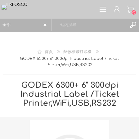
(0)
首頁
熱敏標籤打印機
GODEX 6300+ 6" 300dpi Industrial Label /Ticket
Printer,WiFi,USB,RS232
註冊
登入
GODEX 6300+ 6" 300dpi
願望清單
(0)
Industrial Label /Ticket
Printer,WiFi,USB,RS232