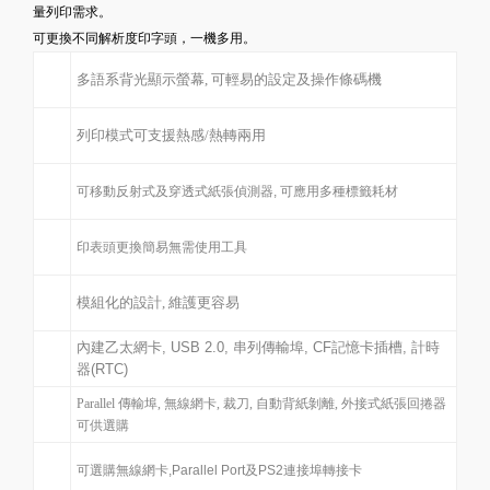
量列印需求。
可更換不同解析度印字頭，一機多用。
多語系背光顯示螢幕
,
可輕易的設定及操作條碼機
列印模式可支援熱感
/
熱轉兩用
可移動反射式及穿透式紙張偵測器, 可應用多種標籤耗材
印表頭更換簡易無需使用工具
模組化的設計
,
維護更容易
內建乙太網卡, USB 2.0, 串列傳輸埠, CF記憶卡插槽, 計時
器(RTC)
Parallel
傳輸埠
,
無線網卡
,
裁刀
,
自動背紙剝離
, 外
接式紙張回捲器
可供選購
可選購無線網卡,Parallel Port及PS2連接埠轉接卡