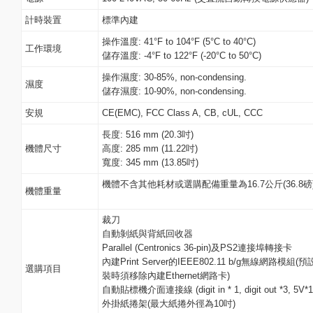
計時裝置
標準內建
操作溫度: 41°F to 104°F (5°C to 40°C)
工作環境
儲存溫度: -4°F to 122°F (-20°C to 50°C)
操作濕度: 30-85%, non-condensing.
濕度
儲存濕度: 10-90%, non-condensing.
安規
CE(EMC), FCC Class A, CB, cUL, CCC
長度: 516 mm (20.3吋)
機體尺寸
高度: 285 mm (11.22吋)
寬度: 345 mm (13.85吋)
機體不含其他耗材或選購配備重量為16.7公斤(36.8磅
機體重量
裁刀
自動剝紙與背紙回收器
Parallel (Centronics 36-pin)及PS2連接埠轉接卡
內建Print Server的IEEE802.11 b/g無線網路
選購項目
裝時須移除內建Ethernet網路卡)
自動貼標機介面連接線 (digit in * 1, digit out *3, 5V*
外掛紙捲架(最大紙捲外徑為10吋)