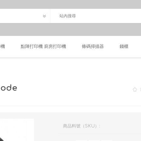
印機
點陣打印機 廚房打印機
條碼掃描器
錢櫃
code
商品料號（SKU）: