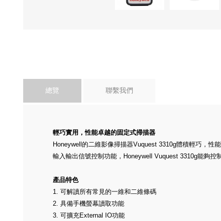
總覽
聯繫我們
輕巧實用，性能卓越的固定式掃描器
Honeywell的二維影像掃描器Vuquest 3310g
輸入輸出信號控制功能，Honeywell
Vuquest
3310g能
產品特色
1.
可解讀所有常見的一維和二維條碼
2.
具備手機螢幕讀取功能
3.
可擴充External IO功能