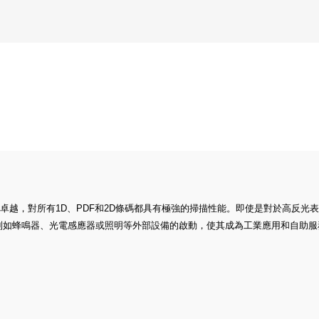
體積輕巧，性能卓越，對所有1D、PDF和2D條碼都具有極強的掃描性能。即使是對於
夠控制如蜂鳴器、光電感應器或照明等外部設備的啟動，使其成為工業應用和自助