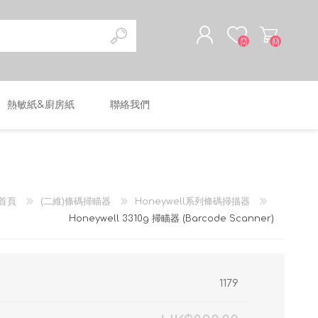
(0)
(0)
熱敏紙&廚房紙
聯絡我們
註冊
登入
首頁
(二維)條碼掃瞄器
Honeywell系列條碼掃描器
Honeywell 3310g 掃瞄器 (Barcode Scanner)
1179