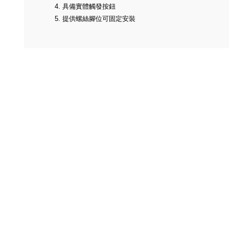
4.
具備實體觸發按鈕
5.
提供螺絲腳位可固定安裝