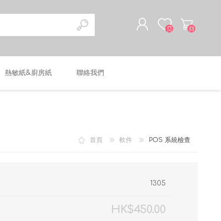
(0)
(0)
熱敏紙&廚房紙
聯絡我們
註冊
登入
首頁
軟件
POS 系統檢查
1305
HK$450.00