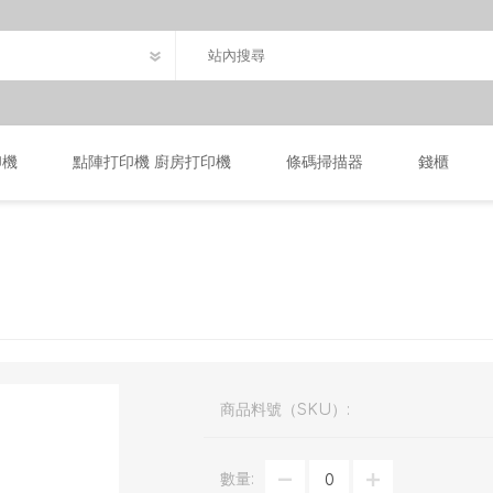
印機
點陣打印機 廚房打印機
條碼掃描器
錢櫃
商品料號（SKU）:
數量: