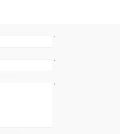
*
*
*