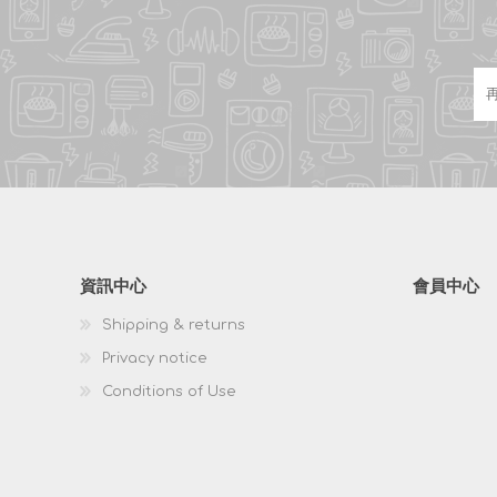
Power
EnergyStar Certified, External P
AV, 50/60Hz
Drawer Port
2 ports (via y-type adaptor)
Memory
64 Mbit SDRAM, 32 Mbit Flash
NV Image
768 Kbytes (mono)
Memory
資訊中心
會員中心
Receive
4Kbytes
Buffer
Shipping & returns
Privacy notice
User Define
12Kbytes
Conditions of Use
Buffer
Interface
Triple Interface USBV2.0 FS + Ethe
/ WLAN* / BluetoothV2.1+ EDR**
802.11b/g/n ** Bluetooth: Class 1