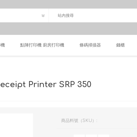
印機
點陣打印機 廚房打印機
條碼掃描器
錢櫃
ceipt Printer SRP 350
商品料號（SKU）: