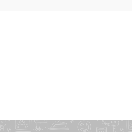
er Open
h Partition)
x 5.74 inch)