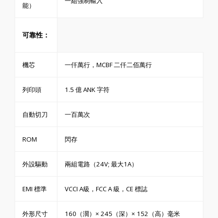
一組強制輸入
能）
可靠性：
機芯
一仟萬行，MCBF 二仟二佰萬行
列印頭
1.5 億 ANK 字符
自動切刀
一百萬次
ROM
閃存
外設驅動
兩組電路（24V; 最大1A）
EMI 標準
VCCI A級，FCC A 級，CE 標誌
外形尺寸
160（濶）× 245（深）× 152（高）毫米