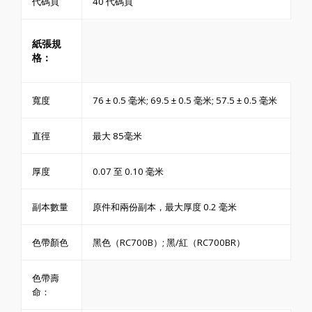
代碼頁
40 代碼頁
紙張規
格：
寬度
76 ± 0.5 毫米; 69.5 ± 0.5 毫米; 57.5 ± 0.5 毫米
直徑
最大 85毫米
厚度
0.07 至 0.10 毫米
副本數量
原件和兩份副本，最大厚度 0.2 毫米
色帶顏色
黑色（RC700B）; 黑/紅（RC700BR）
色帶壽
命：