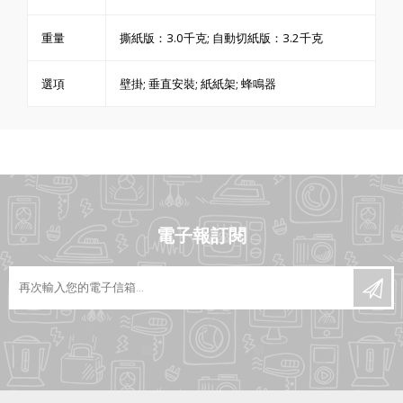
重量
撕紙版：3.0千克; 自動切紙版：3.2千克
選項
壁掛; 垂直安裝; 紙紙架; 蜂鳴器
電子報訂閱