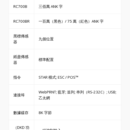
RC700B
三佰萬 ANK 字
RC700BR
一百萬（黑色）/ 75 萬（紅色）ANK 字
黑標傳感
九個位置
器
紙盡傳感
標準配置
器
指令
STAR 模式; ESC / POS™
WebPRNT; 藍牙; 並列; 串列（RS-232C）; USB;
連接埠
乙太網
數據緩存
8K 字節
（DKD 功