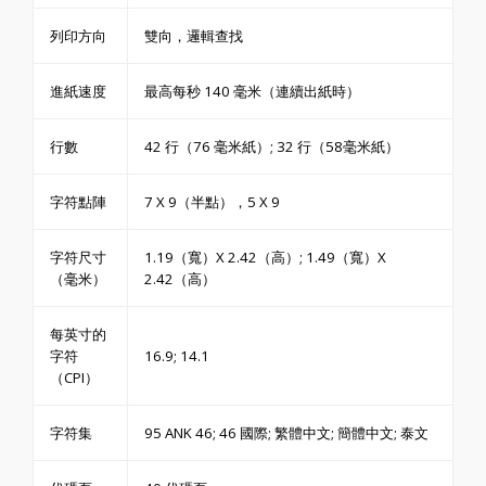
列印方向
雙向，邏輯查找
進紙速度
最高每秒 140 毫米（連續出紙時）
行數
42 行（76 毫米紙）; 32 行（58毫米紙）
字符點陣
7 X 9（半點），5 X 9
字符尺寸
1.19（寬）X 2.42（高）; 1.49（寬）X
（毫米）
2.42（高）
每英寸的
字符
16.9; 14.1
（CPI）
字符集
95 ANK 46; 46 國際; 繁體中文; 簡體中文; 泰文