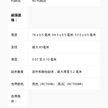
代碼頁
40 代碼頁
紙張規
格：
寬度
76 ± 0.5 毫米; 69.5 ± 0.5 毫米; 57.5 ± 0.5 毫米
直徑
最大 85毫米
厚度
0.07 至 0.10 毫米
副本數量
原件和兩份副本，最大厚度 0.2 毫米
色帶顏色
黑色（RC700B）; 黑/紅（RC700BR）
色帶壽
命：