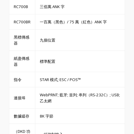
RC700B
三佰萬 ANK 字
RC700BR
一百萬（黑色）/ 75 萬（紅色）ANK 字
黑標傳感
九個位置
器
紙盡傳感
標準配置
器
指令
STAR 模式; ESC / POS™
WebPRNT; 藍牙; 並列; 串列（RS-232C）; USB;
連接埠
乙太網
數據緩存
8K 字節
（DKD 功