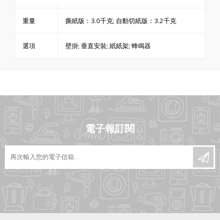
重量
撕紙版：3.0千克; 自動切紙版：3.2千克
選項
壁掛; 垂直安裝; 紙紙架; 蜂鳴器
電子報訂閱