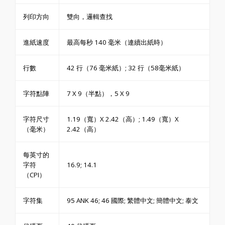
列印方向
雙向，邏輯查找
進紙速度
最高每秒 140 毫米（連續出紙時）
行數
42 行（76 毫米紙）; 32 行（58毫米紙）
字符點陣
7 X 9（半點），5 X 9
字符尺寸
1.19（寬）X 2.42（高）; 1.49（寬）X
（毫米）
2.42（高）
每英寸的
字符
16.9; 14.1
（CPI）
字符集
95 ANK 46; 46 國際; 繁體中文; 簡體中文; 泰文