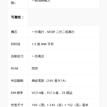
一組強制輸入
能）
可靠性：
機芯
一仟萬行，MCBF 二仟二佰萬行
列印頭
1.5 億 ANK 字符
自動切刀
一百萬次
ROM
閃存
外設驅動
兩組電路（24V; 最大1A）
EMI 標準
VCCI A級，FCC A 級，CE 標誌
外形尺寸
160（濶）× 245（深）× 152（高）毫米