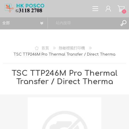
(0)
首頁
熱敏標籤打印機
TSC TTP246M Pro Thermal Transfer / Direct Therma
註冊
登入
TSC TTP246M Pro Thermal
願望清單
(0)
Transfer / Direct Therma