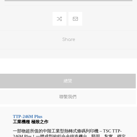
Share
總覽
聯繫我們
TTP-246M Plus
工業機種 極致之作
一部物超所值的中階工業型熱轉式條碼列印機 – TSC TTP-
246M Plus！一體成型的鋁合金鑄造機台，堅固、紮實、穩定