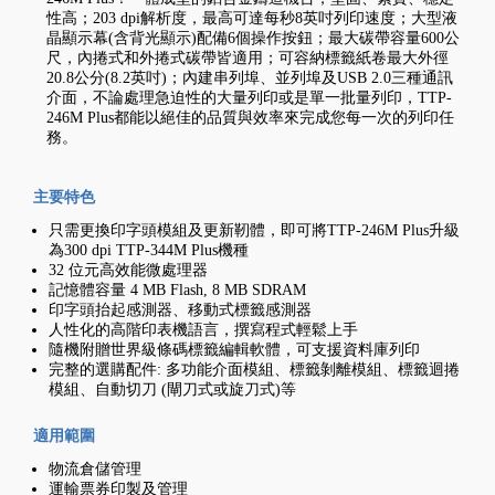
性高；203 dpi解析度，最高可達每秒8英吋列印速度；大型液
晶顯示幕(含背光顯示)配備6個操作按鈕；最大碳帶容量600公
尺，內捲式和外捲式碳帶皆適用；可容納標籤紙卷最大外徑
20.8公分(8.2英吋)；內建串列埠、並列埠及USB 2.0三種通訊
介面，不論處理急迫性的大量列印或是單一批量列印，TTP-
246M Plus都能以絕佳的品質與效率來完成您每一次的列印任
務。
主要特色
只需更換印字頭模組及更新靭體，即可將TTP-246M Plus升級
為300 dpi TTP-344M Plus機種
32 位元高效能微處理器
記憶體容量 4 MB Flash, 8 MB SDRAM
印字頭抬起感測器、移動式標籤感測器
人性化的高階印表機語言，撰寫程式輕鬆上手
隨機附贈世界級條碼標籤編輯軟體，可支援資料庫列印
完整的選購配件: 多功能介面模組、標籤剝離模組、標籤迴捲
模組、自動切刀 (閘刀式或旋刀式)等
適用範圍
物流倉儲管理
運輸票券印製及管理