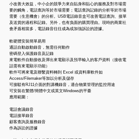
小改善大效益，中小企的競爭力來自貼身和貼心的服務及對市場需
要的觸角，電話查詢等於市場需要；電話查詢記錄的分析等於市場
需要（生意機會）的分析。USB電話錄音盒可改善電話查詢、接單
及送貨的過程和記錄。另外，也有負面的購買理由。現時的商業社
會矛盾相當多，電話錄音往往成為或加強訴訟的證據。
軟硬體安裝簡單易用
通話自動啟動錄音，無需任何動作
密碼登入保護錄音及記錄
來電軟件自動接收及彈出來電顯示及預早輸入的客戶資料（接收電
話需有來電顯示功能）
軟件可將來電及聯繫資料轉到 Excel 或資料庫軟件如
Access/Filemaker等加以分析及儲存
可接駁有RJ11介面的對講機錄音，適合物業管理的監控用途
可安裝在繁體/簡體中文或英文Windows的平臺
應用範圍：
電話會議錄音
電話接單錄音
顧客查詢及服務錄音
作為訴訟的證據