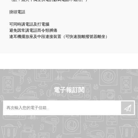
掛頭電話
可同時講電話及打電腦
避免因常講電話而令頸膊痛
連耳機擺放座及中段連接裝置（可快速脫離撥號器離坐）
電子報訂閱