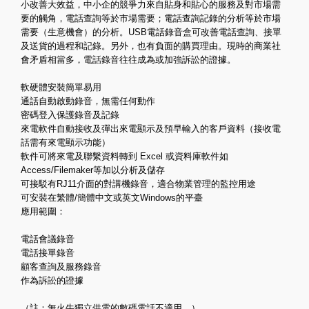
小改善大效益，中小企的競爭力來自貼身和貼心的服務及對市場需
要的觸角，電話查詢等於市場需要；電話查詢記錄的分析等於市場
需要（生意機會）的分析。USB電話錄音盒可改善電話查詢、接單
及送貨的過程和記錄。另外，也有負面的購買理由。現時的商業社
會矛盾相當多，電話錄音往往成為或加強訴訟的證據。
軟硬體安裝簡單易用
通話自動啟動錄音，無需任何動作
密碼登入保護錄音及記錄
來電軟件自動接收及彈出來電顯示及預早輸入的客戶資料（接收電
話需有來電顯示功能）
軟件可將來電及聯繫資料轉到 Excel 或資料庫軟件如
Access/Filemaker等加以分析及儲存
可接駁有RJ11介面的對講機錄音，適合物業管理的監控用途
可安裝在繁體/簡體中文或英文Windows的平臺
應用範圍：
電話會議錄音
電話接單錄音
顧客查詢及服務錄音
作為訴訟的證據
（註：無火牛獨立供電的數碼電話不適用。）